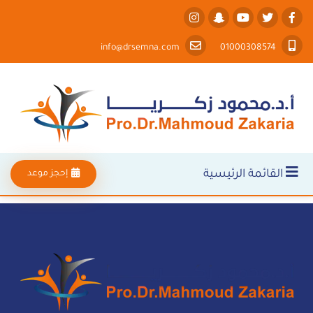
info@drsemna.com
01000308574
القائمة الرئيسية
إحجز موعد