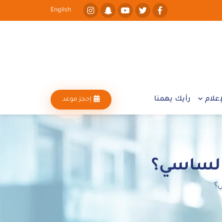
English
علام
رأيك يهمنا
إحجز موعد
 الساسي؟
ي؟