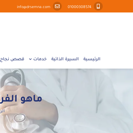
info@drsemna.com
01000308574
الرئيسية
السيرة الذاتية
خدمات
قصص نجاح
ماهو الفر
الر