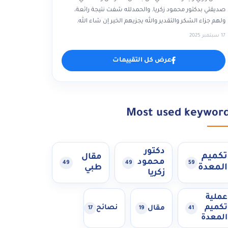
صديقتي بدكتور محمود زكريا. والحمدلله شفت نتيجة رائعة،
ولهم جزاء الشكر والتقدير والله يجزيهم الخير إن شاء الله.
17 سبتمبر 2025
عرض كل التقييمات
Most used keywor
دكتور
تكميم
مقال
محمود
49
49
59
المعدة
طبي
زكريا
عملية
تكميم
مقال
نصائح
17
19
41
المعدة