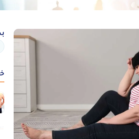
بح
خد