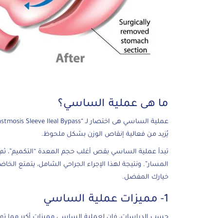
ما هى عملية الساسي؟
عملية الساسي هى اختصار لـ “Single Anastmosis Sleeve Ileal Bypass”
يُزيد من فعالية إنقاص الوزن بشكل ملحوظ.
تبدأ عملية الساسي بقص أغلب حجم المعدة “التكميم”، ثم يت
المسار”. ونتيجة لهذا الإجراء الجراحي الشامل، يتمتع الخا
خيارك المفضل.
1- مميزات عملية الساسي
حسب الدراسات، فإن لعملية الساسي مميزات أكبر مما توفر