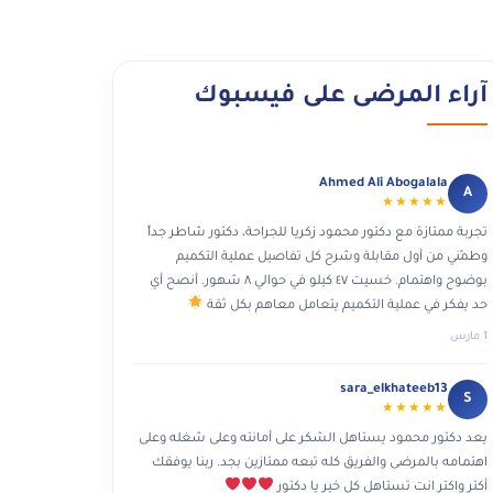
آراء المرضى على فيسبوك
Ahmed Ali Abogalala
A
★★★★★
تجربة ممتازة مع دكتور محمود زكريا للجراحة، دكتور شاطر جداً
وطمّني من أول مقابلة وشرح كل تفاصيل عملية التكميم
بوضوح واهتمام. خسيت ٤٧ كيلو في حوالي ٨ شهور. أنصح أي
حد يفكر في عملية التكميم يتعامل معاهم بكل ثقة
1 مارس
sara_elkhateeb13
S
★★★★★
يعد دكتور محمود يستاهل الشكر على أمانته وعلى شغله وعلى
اهتمامه بالمرضى والفريق كله تبعه ممتازين بجد. ربنا يوفقك
أكتر واكتر انت تستاهل كل خير يا دكتور