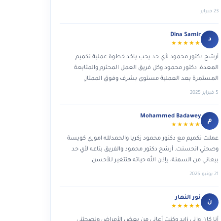
23 فبراير
Dina Samir
د
★★★★★
أرشح دكتور محمود لأي حد يحب ياخد خطوة عملية تكميم
المعدة. دكتور محمود وكل فريق العمل المحترم والمتابعة
المستمرة بعد العملية مستوى بشرف وفوق الممتاز.
5 فبراير 2025
Mohammed Badawey
م
★★★★★
عملت تكميم مع دكتور محمود زكريا والحمدلله اموري كويسة
وصحتي اتحسنت. أرشح دكتور محمود والفريق بتاعه لأي حد
بيعاني من السمنة، بإذن الله حياته هتتغير للأحسن.
21 يونيو 2025
نور النهار
ن
★★★★★
أنا كان وزني زايد وكنت أعاني من بعض الأمراض ونصحتني