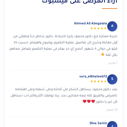
آراء المرضى على فيسبوك
Ahmed Ali Abogalala
A
★★★★★
تجربة ممتازة مع دكتور محمود زكريا للجراحة، دكتور شاطر جداً وطمّني من
أول مقابلة وشرح كل تفاصيل عملية التكميم بوضوح واهتمام. خسيت ٤٧
كيلو في حوالي ٨ شهور. أنصح أي حد يفكر في عملية التكميم يتعامل معاهم
بكل ثقة
1 مارس
sara_elkhateeb13
S
★★★★★
يعد دكتور محمود يستاهل الشكر على أمانته وعلى شغله وعلى اهتمامه
بالمرضى والفريق كله تبعه ممتازين بجد. ربنا يوفقك أكتر واكتر انت تستاهل
كل خير يا دكتور
23 فبراير
Dina Samir
د