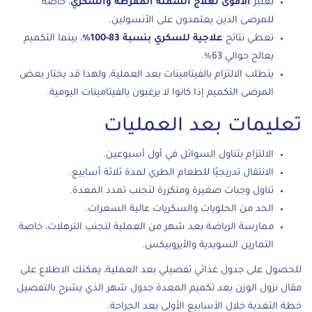
تعتبر
الأقوى لعلاج السمنة المفرطة والسكري
، خاصة
للمرضى الذين يعتمدون على الأنسولين.
تعطي نتائج
علاجية للسكري بنسبة 83-100%
، بينما التكميم
يعالج حوالي 63%.
يتطلب الالتزام بالفيتامينات بعد العملية، ولهذا قد يختار بعض
المرضى التكميم إذا كانوا لا يرغبون بالفيتامينات اليومية.
تعليمات بعد العمليات
الالتزام بتناول السوائل في أول أسبوعين.
الانتقال تدريجيًا للطعام الطري لمدة ثلاثة أسابيع.
تناول وجبات صغيرة ومتكررة لتجنب تمدد المعدة.
الحد من الحلويات والسكريات عالية السعرات.
ممارسة الرياضة بعد شهر من العملية لتجنب الترهلات، خاصة
التمارين السويدية والأيروبيكس.
للحصول على جدول غذائي تفصيلي بعد العملية، يمكنك الاطلاع على
مقال
نزول الوزن بعد تكميم المعدة جدول شهر
الذي يشرح بالتفصيل
خطة التغذية خلال الأسابيع الأولى بعد الجراحة.