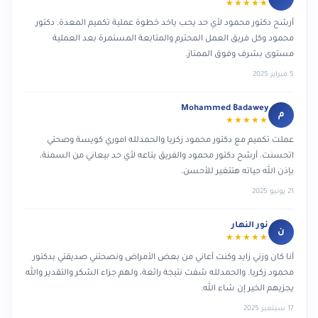
★★★★★
أرشح دكتور محمود لأي حد يحب ياخد خطوة عملية تكميم المعدة. دكتور
محمود وكل فريق العمل المحترم والمتابعة المستمرة بعد العملية
مستوى بشرف وفوق الممتاز.
5 فبراير 2025
Mohammed Badawey
م
★★★★★
عملت تكميم مع دكتور محمود زكريا والحمدلله اموري كويسة وصحتي
اتحسنت. أرشح دكتور محمود والفريق بتاعه لأي حد بيعاني من السمنة،
بإذن الله حياته هتتغير للأحسن.
21 يونيو 2025
نور النهار
ن
★★★★★
أنا كان وزني زايد وكنت أعاني من بعض الأمراض ونصحتني صديقتي بدكتور
محمود زكريا. والحمدلله شفت نتيجة رائعة، ولهم جزاء الشكر والتقدير والله
يجزيهم الخير إن شاء الله.
17 سبتمبر 2025