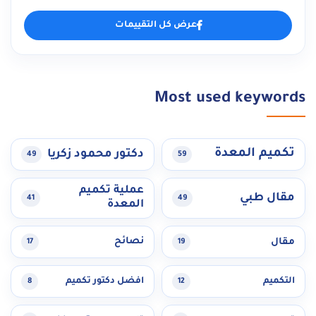
عرض كل التقييمات
Most used keywords
تكميم المعدة
دكتور محمود زكريا
49
59
عملية تكميم
مقال طبي
41
49
المعدة
مقال
نصائح
17
19
التكميم
افضل دكتور تكميم
8
12