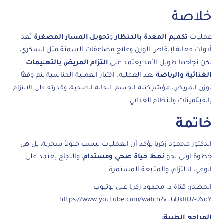
خلاصة
عمليات
تكميم المعدة بالمنظار
و
تحويل المسار المصغرة
تُعد
أدوات فعالة لإنقاص الوزن وعلاج مضاعفات السمنة مثل السكري،
لكن نجاحها طويل الأمد يعتمد على
التزام المريض بالتعليمات
الغذائية والرياضة
بعد العملية. اختيار العملية المناسبة يتم وفقًا
لوزن المريض، مؤشر كتلة الجسم، الحالة الصحية، وقدرته على الالتزام
بالفيتامينات والنظام الغذائي.
خاتمة
الدكتور محمود زكريا يؤكد أن العمليات ليست حلولاً سحرية، بل هي
خطوة أولى نحو
نمط حياة صحي ومستدام
، والنجاح يعتمد على
الوعي، الالتزام، والمتابعة المستمرة.
المصدر: قناة د. محمود زكريا على يوتيوب
https://www.youtube.com/watch?v=GDkRD7-0SqY
المراجع الطبية: