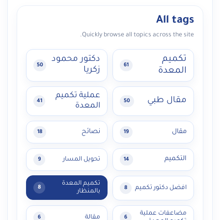
All tags
Quickly browse all topics across the site.
تكميم
دكتور محمود
50
61
زكريا
المعدة
عملية تكميم
مقال طبي
41
50
المعدة
مقال
نصائح
18
19
التكميم
تحويل المسار
9
14
تكميم المعدة
افضل دكتور تكميم
8
8
بالمنظار
مضاعفات عملية
مقالة
6
6