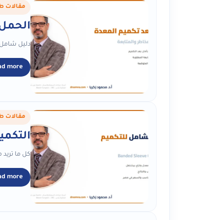
مقالات ط
الحمل 
دليل شامل ل
ad more
مقالات ط
التكميم المعدل (Sleeve
كل ما تريد 
ad more