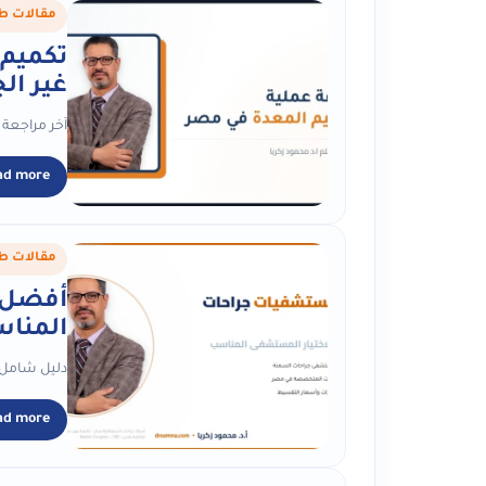
مقالات ط
تكميم 
غير الجرا
آخر مراجعة طبية: يوليو 2026 | عيادة د. محمود زكريا — استشاري جراحا
ad more
مقالات ط
أفضل 
المنا
دليل شامل ل
ad more