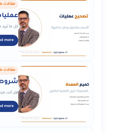
مقالات ط
عمليات
كل ما تريد
ad more
مقالات ط
شروط ع
هل أنت مرشح لتكميم ال
ad more