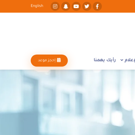
English
علام
رأيك يهمنا
إحجز موعد