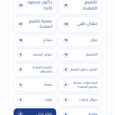
تكميم
دكتور محمود
50
61
زكريا
المعدة
عملية تكميم
مقال طبي
41
50
المعدة
مقال
نصائح
18
19
التكميم
تحويل المسار
9
14
تكميم المعدة
افضل دكتور تكميم
8
8
بالمنظار
مضاعفات عملية
مقالة
6
6
تكميم المعدة
سؤال وجواب
فوائد
4
4
نظام غذائي
مقارنة
4
4