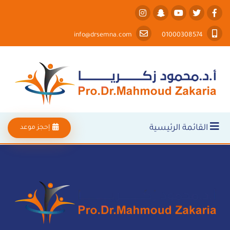
info@drsemna.com
01000308574
القائمة الرئيسية
إحجز موعد