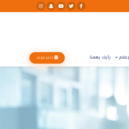
علام
رأيك يهمنا
إحجز موعد