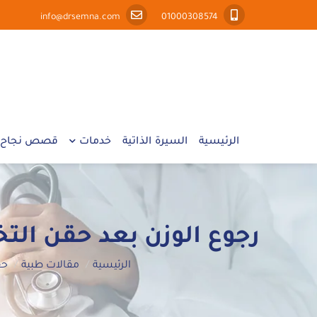
info@drsemna.com
01000308574
الرئيسية
السيرة الذاتية
خدمات
قصص نجاح
رجوع الوزن بعد حقن الت
الرئيسية
مقالات طبية
حق