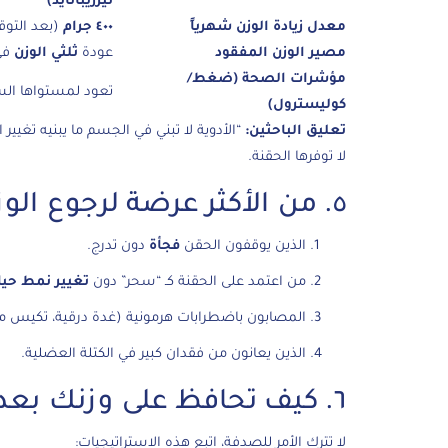
تيرزيباتايد)
معدل زيادة الوزن شهرياً
٤٠٠ جرام
(بعد التو
مصير الوزن المفقود
عودة
ثلثي الوزن
في 
مؤشرات الصحة (ضغط/
تعود لمستواها السابق خ
كوليسترول)
تعليق الباحثين:
“الأدوية لا تبني في الجسم ما يبنيه تغيير
لا توفرها الحقنة.
٥. من الأكثر عرضة لرجوع الوزن؟
الذين يوقفون الحقن
فجأة
دون تدرج.
من اعتمد على الحقنة كـ “سحر” دون
تغيير نمط حيا
المصابون باضطرابات هرمونية (غدة درقية، تكيس م
الذين يعانون من فقدان كبير في الكتلة العضلية.
٦. كيف تحافظ على وزنك بعد إيقاف الحقن؟
لا تترك الأمر للصدفة، اتبع هذه الاستراتيجيات: