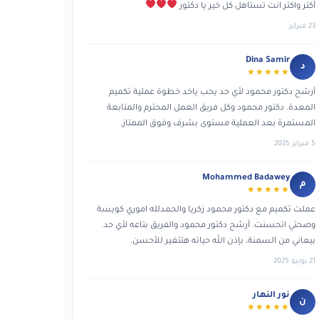
أكتر واكتر انت تستاهل كل خير يا دكتور
23 فبراير
Dina Samir
د
★★★★★
أرشح دكتور محمود لأي حد يحب ياخد خطوة عملية تكميم
المعدة. دكتور محمود وكل فريق العمل المحترم والمتابعة
المستمرة بعد العملية مستوى بشرف وفوق الممتاز.
5 فبراير 2025
Mohammed Badawey
م
★★★★★
عملت تكميم مع دكتور محمود زكريا والحمدلله اموري كويسة
وصحتي اتحسنت. أرشح دكتور محمود والفريق بتاعه لأي حد
بيعاني من السمنة، بإذن الله حياته هتتغير للأحسن.
21 يونيو 2025
نور النهار
ن
★★★★★