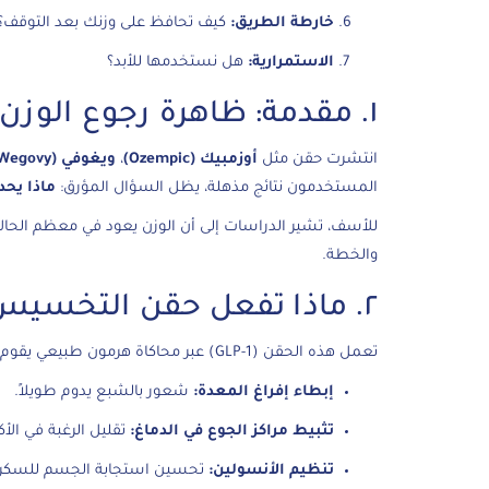
خارطة الطريق:
كيف تحافظ على وزنك بعد التوقف؟
الاستمرارية:
هل نستخدمها للأبد؟
١. مقدمة: ظاهرة رجوع الوزن
انتشرت حقن مثل
أوزمبيك (Ozempic)
،
ويغوفي (Wegovy)
المستخدمون نتائج مذهلة، يظل السؤال المؤرق:
ماذا يحد
للأسف، تشير الدراسات إلى أن الوزن يعود في معظم الحالات،
والخطة.
٢. ماذا تفعل حقن التخسيس في الجسم؟
تعمل هذه الحقن (GLP-1) عبر محاكاة هرمون طبيعي يقوم بـ:
إبطاء إفراغ المعدة:
شعور بالشبع يدوم طويلاً.
تثبيط مراكز الجوع في الدماغ:
تقليل الرغبة في ال
تنظيم الأنسولين:
تحسين استجابة الجسم للسكر.