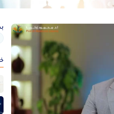
بح
خد