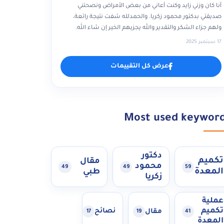
أنا كان وزني زايد وكنت أعاني من بعض الأمراض ونصحتني
صديقتي بدكتور محمود زكريا. والحمدلله شفت نتيجة رائعة،
ولهم جزاء الشكر والتقدير والله يجزيهم الخير إن شاء الله.
17 سبتمبر 2025
عرض كل التقييمات
Most used keywor
دكتور
تكميم
مقال
محمود
49
49
59
المعدة
طبي
زكريا
عملية
تكميم
مقال
نصائح
17
19
41
المعدة