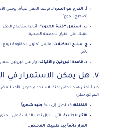
أ. التدرج هو السر:
لا توقف الحقن فجأة. يوصي الأطبا
“ضجيج الجوع”.
ب. استغل “فترة الهدوء”:
أثناء استخدام الحقن،
عقلك على اختيار الأطعمة الصحية.
ج. سلاح العضلات:
مارس تمارين المقاومة (رفع ال
نائم.
د. قاعدة البروتين والألياف:
ركز على البروتين لحما
٧. هل يمكن الاستمرار في الحقن للأبد؟
طبياً، تعتبر هذه الحقن آمنة للاستخدام طويل الأمد لبعض
العوائق تظل:
التكلفة:
قد تصل إلى
٩٠٠٠ جنيه شهرياً
.
الآثار الجانبية:
التي لا تزال تحت الدراسة على المدى ا
القرار دائماً بيد طبيبك المختص.