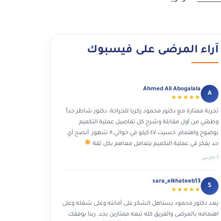
آراء المرضى على فيسبوك
Ahmed Ali Abogalala
A
★★★★★
تجربة ممتازة مع دكتور محمود زكريا للجراحة، دكتور شاطر جداً
وطمّني من أول مقابلة وشرح كل تفاصيل عملية التكميم
بوضوح واهتمام. خسيت ٤٧ كيلو في حوالي ٨ شهور. أنصح أي
حد يفكر في عملية التكميم يتعامل معاهم بكل ثقة
1 مارس
sara_elkhateeb13
S
★★★★★
يعد دكتور محمود يستاهل الشكر على أمانته وعلى شغله وعلى
اهتمامه بالمرضى والفريق كله تبعه ممتازين بجد. ربنا يوفقك