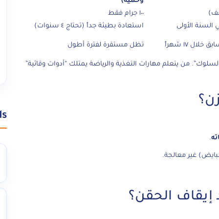
وحمية)
قف)
١٠٠ جرام فقط
السنة الأولى
استعادة بطيئة جداً (تحتاج ٤ سنوات)
لال ١٧ شهراً
تظل مستقرة لفترة أطول
 السلوك”. من يتعلم مهارات التغذية والرياضة يمتلك “أدوات وقائية”
ds
ته
.
بايض) غير معالجة.