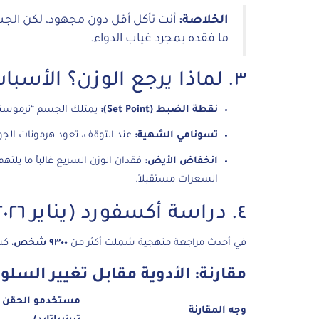
الخلاصة:
أنت تأكل أقل دون مجهود، لكن الجسم
ما فقده بمجرد غياب الدواء.
٣. لماذا يرجع الوزن؟ الأسباب العلمية
نقطة الضبط (Set Point):
يمتلك الجسم “ترموستات” 
تسونامي الشهية:
عند التوقف، تعود هرمونات الجو
انخفاض الأيض:
فقدان الوزن السريع غالباً ما يلتهم
السعرات مستقبلاً.
٤. دراسة أكسفورد (يناير ٢٠٢٦): أرقام صادمة
في أحدث مراجعة منهجية شملت أكثر من
٩٣٠٠ شخص
، ك
مقارنة: الأدوية مقابل تغيير السلو
مستخدمو الحقن (
وجه المقارنة