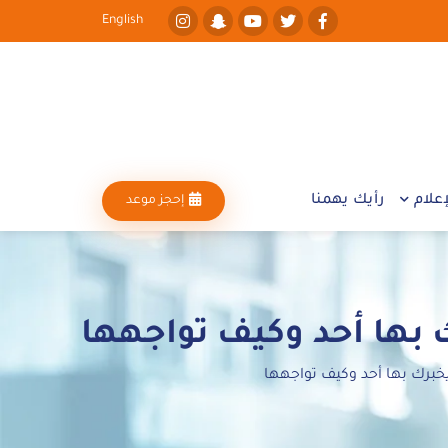
English
علام
رأيك يهمنا
إحجز موعد
 بها أحد وكيف تواجهها
يخبرك بها أحد وكيف تواجهها