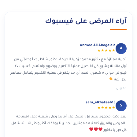
آراء المرضى على فيسبوك
Ahmed Ali Abogalala
A
★★★★★
تجربة ممتازة مع دكتور محمود زكريا للجراحة، دكتور شاطر جداً وطمّني من
أول مقابلة وشرح كل تفاصيل عملية التكميم بوضوح واهتمام. خسيت ٤٧
كيلو في حوالي ٨ شهور. أنصح أي حد يفكر في عملية التكميم يتعامل معاهم
بكل ثقة
1 مارس
sara_elkhateeb13
S
★★★★★
يعد دكتور محمود يستاهل الشكر على أمانته وعلى شغله وعلى اهتمامه
بالمرضى والفريق كله تبعه ممتازين بجد. ربنا يوفقك أكتر واكتر انت تستاهل
كل خير يا دكتور