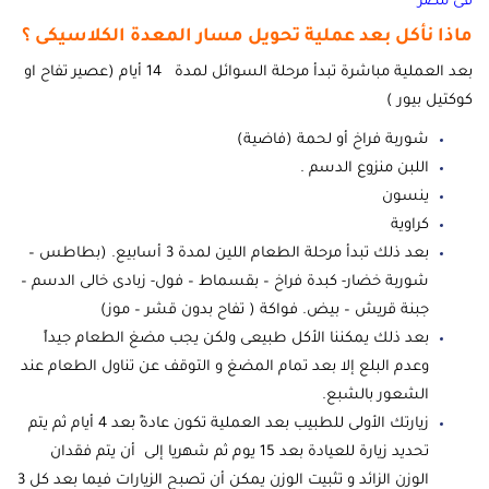
فى مصر
ماذا نأكل بعد عملية تحويل مسار المعدة الكلاسيكى ؟
بعد العملية مباشرة تبدأ مرحلة السوائل لمدة 14 أيام (عصير تفاح او
كوكتيل بيور )
شوربة فراخ أو لحمة (فاضية)
اللبن منزوع الدسم .
ينسون
كراوية
بعد ذلك تبدأ مرحلة الطعام اللين لمدة 3 أسابيع. (بطاطس –
شوربة خضار- كبدة فراخ – بقسماط – فول- زبادى خالى الدسم –
جبنة قريش – بيض. فواكة ( تفاح بدون قشر – موز)
بعد ذلك يمكننا الأكل طبيعى ولكن يجب مضغ الطعام جيداً
وعدم البلع إلا بعد تمام المضغ و التوقف عن تناول الطعام عند
الشعور بالشبع.
زيارتك الأولى للطبيب بعد العملية تكون عادةً بعد 4 أيام ثم يتم
تحديد زيارة للعيادة بعد 15 يوم ثم شهريا إلى أن يتم فقدان
الوزن الزائد و تثبيت الوزن يمكن أن تصبح الزيارات فيما بعد كل 3