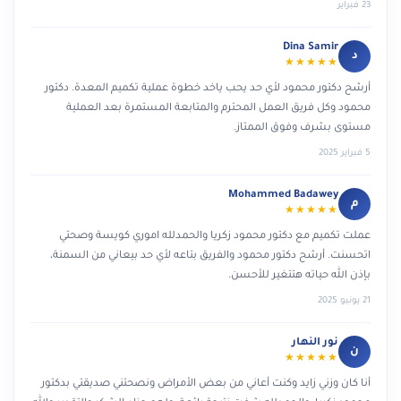
23 فبراير
Dina Samir
د
★★★★★
أرشح دكتور محمود لأي حد يحب ياخد خطوة عملية تكميم المعدة. دكتور
محمود وكل فريق العمل المحترم والمتابعة المستمرة بعد العملية
مستوى بشرف وفوق الممتاز.
5 فبراير 2025
Mohammed Badawey
م
★★★★★
عملت تكميم مع دكتور محمود زكريا والحمدلله اموري كويسة وصحتي
اتحسنت. أرشح دكتور محمود والفريق بتاعه لأي حد بيعاني من السمنة،
بإذن الله حياته هتتغير للأحسن.
21 يونيو 2025
نور النهار
ن
★★★★★
أنا كان وزني زايد وكنت أعاني من بعض الأمراض ونصحتني صديقتي بدكتور