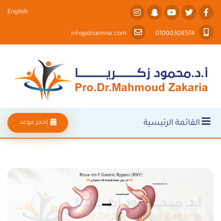
English
info@drsemna.com
01000308574
القائمة الرئيسية
إحجز موعد