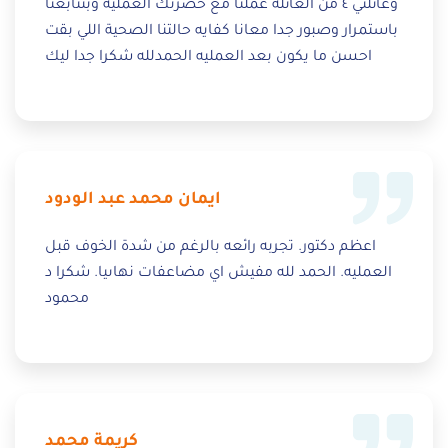
وعائلتي ٤ من العائلة عملنا مع حضرتك العمليه وبتتابعنا
باستمرار وصبور جدا معانا كفايه حالتنا الصحية اللي بقت
احسن ما يكون بعد العمليه الحمدلله شكرا جدا ليك
ايمان محمد عبد الودود
اعظم دكتور. تجربه رائعه بالرغم من شدة الخوف قبل
العمليه. الحمد لله مفيش اي مضاعفات نهاىيا. شكرا د
محمود
كريمة محمد